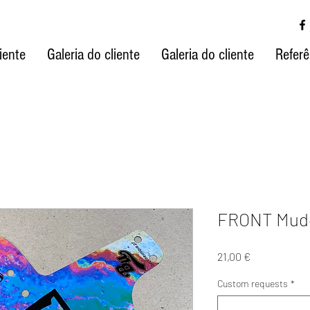
iente
Galeria do cliente
Galeria do cliente
Referê
FRONT Mudg
Preço
21,00 €
Custom requests
*